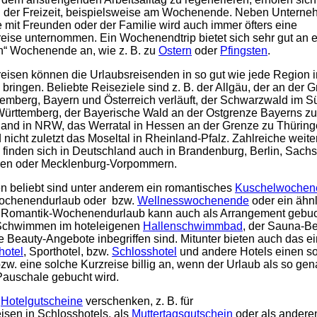
 der Freizeit, beispielsweise am Wochenende. Neben Untern
 mit Freunden oder der Familie wird auch immer öfters eine
ise unternommen. Ein Wochenendtrip bietet sich sehr gut an 
n“ Wochenende an, wie z. B. zu
Ostern
oder
Pfingsten
.
isen können die Urlaubsreisenden in so gut wie jede Region i
bringen. Beliebte Reiseziele sind z. B. der Allgäu, der an der 
emberg, Bayern und Österreich verläuft, der Schwarzwald im 
ürttemberg, der Bayerische Wald an der Ostgrenze Bayerns zu
and in NRW, das Werratal in Hessen an der Grenze zu Thüring
nicht zuletzt das Moseltal in Rheinland-Pfalz. Zahlreiche weite
 finden sich in Deutschland auch in Brandenburg, Berlin, Sach
en oder Mecklenburg-Vorpommern.
en beliebt sind unter anderem ein romantisches
Kuschelwochen
ochenendurlaub oder bzw.
Wellnesswochenende
oder ein ähnl
in Romantik-Wochenendurlaub kann auch als Arrangement gebu
Schwimmen im hoteleigenen
Hallenschwimmbad
, der Sauna-B
 Beauty-Angebote inbegriffen sind. Mitunter bieten auch das e
hotel
, Sporthotel, bzw.
Schlosshotel
und andere Hotels einen s
zw. eine solche Kurzreise billig an, wenn der Urlaub als so ge
Pauschale gebucht wird.
n
Hotelgutscheine
verschenken, z. B. für
sen in Schlosshotels, als
Muttertagsgutschein
oder als andere