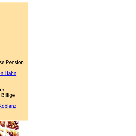
ise Pension
fen Hahn
er
Billige
Koblenz