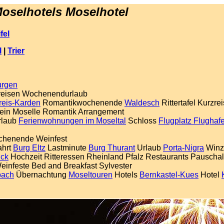
oselhotels Moselhotel
fel
l
|
Trier
urgen
eisen Wochenendurlaub
reis-Karden
Romantikwochenende
Waldesch
Rittertafel Kurzre
ein Moselle Romantik Arrangement
rlaub
Ferienwohnungen im Moseltal
Schloss
Flugplatz Flugha
chenende Weinfest
ahrt
Burg Eltz
Lastminute
Burg Thurant
Urlaub
Porta-Nigra
Winz
Eck
Hochzeit Ritteressen Rheinland Pfalz Restaurants Pauschal 
einfeste Bed and Breakfast Sylvester
bach
Übernachtung
Moseltouren
Hotels
Bernkastel-Kues
Hotel