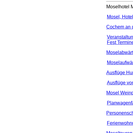
Moselhotel 
Mosel, Hotel
Cochem an 
Veranstaltu
Fest Termin
Moselabwärt
Moselaufwär
Ausflüge Hu
Ausflüge vo
Mosel Wein
Planwagenfa
Personenschi
Ferienwohnu