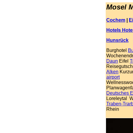
Mosel M
Cochem
|
Ei
Hotels Hote
Hunsrück
Burghotel
B
Wochenendr
Daun
Eifel
T
Reisegutsch
Alken
Kurzu
airport
Wellnesswo
Planwagenf
Deutsches 
Loreleytal W
Traben-Trar
Rhein
.