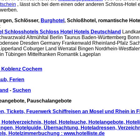
tschein
, lässt sich bei dem einen oder anderen Schloss-Hotel 
werben.
urgen, Schlösser,
Burghotel
, Schloßhotel, romantische Hote
:
l Schlosshotels Schloss Hotel Hotels Deutschland
Landkar
chwarzwald Altmühltal Berlin Taunus Baden-Württemberg Bon
odensee Dresden Germany Frankenwald Rheinland-Pfalz Sac
Lipperland Coburger Land Werratal Bingen Nordrhein-Westfale
n Tübingen Mittelfranken Romantik Lageplan
s Koblenz Cochem
aub, Ferien
land
-
Suchen
seangebote, Pauschalangebote
en, Tickets, Feuerwerk Schiffreisen an Mosel und Rhein in
, Hotelverzeichnis, Hotel, Hotelsuche, Hotelangebote, Hoteli
gen, Hotelguide, Übernachtung, Hoteladressen, Verzeichni
ls, Hotelzimmerbuchung : www.hotelliste.de