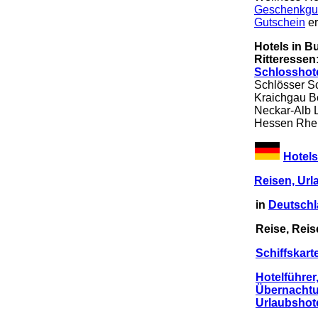
Geschenkgu
Gutschein
er
Hotels in B
Ritteressen
Schlosshote
Schlösser S
Kraichgau B
Neckar-Alb 
Hessen Rhei
Hotel
Reisen, Url
in
Deutsch
Reise, Rei
Schiffskart
Hotelführer
Übernachtun
Urlaubshote