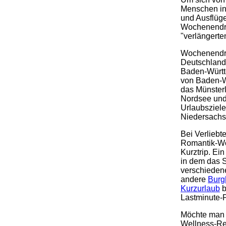
Menschen in
und Ausflüge
Wochenendre
"verlängerte
Wochenendre
Deutschland 
Baden-Württ
von Baden-W
das Münsterl
Nordsee und 
Urlaubsziele
Niedersachs
Bei Verliebt
Romantik-W
Kurztrip. E
in dem das 
verschiedene
andere
Burg
Kurzurlaub
b
Lastminute-
Möchte ma
Wellness-Rei