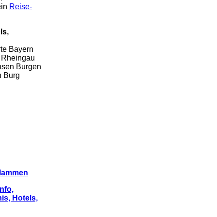
ein
Reise-
ls,
te Bayern
n Rheingau
hsen Burgen
n Burg
 Flammen
nfo,
s, Hotels,