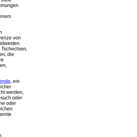
ehmungen
einem
n
Grenze von
Südwesten
 Tschechien,
en, die
re
sen,
ende
, ein
icher
cht werden,
esuch oder
ine oder
olchen
nannte
n