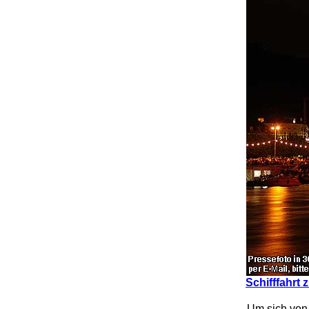
Schifffahrt
.
Um sich von 